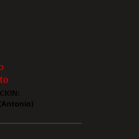
o
o
sto
CION:
 (Antonio)