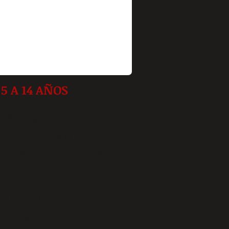
5 A 14 AÑOS
mañanas rodeados de
sobre caballos y
s tradicionales de
l de hipica y
tiempo libre.