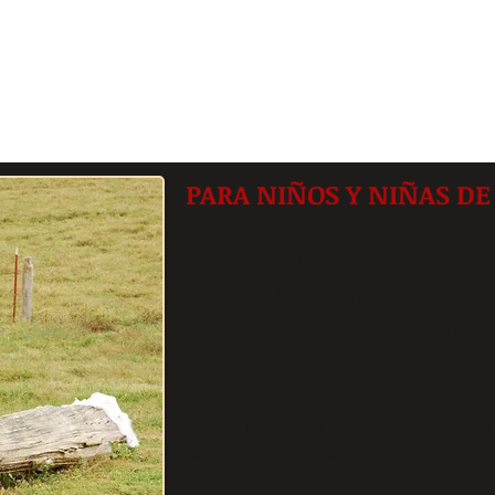
PARA NIÑOS Y NIÑAS DE 
que quieran pasar las 
naturaleza aprendiendo 
disfrutando de los juego
siempre.
Acompañados de persona
monitores titulados en 